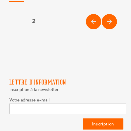
PAGINATION
PAGE
2
DES
PAG
PAG
PUBLICATIONS
E
E
PRÉ
SUIV
CÉD
ANT
ENT
E
E
LETTRE D’INFORMATION
Inscription à la newsletter
Votre adresse e-mail