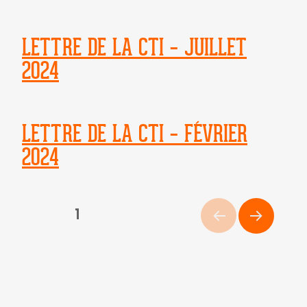
LETTRE DE LA CTI – JUILLET
2024
LETTRE DE LA CTI – FÉVRIER
2024
PAGINATION
PAGE
1
DES
PAG
PUBLICATIONS
E
SUIV
ANT
E