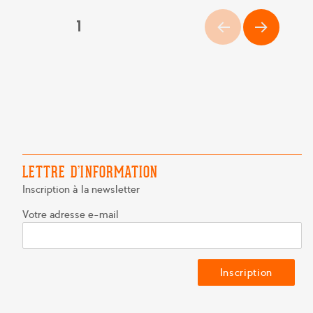
PAGINATION
PAGE
1
DES
PAG
PUBLICATIONS
E
SUIV
ANT
E
LETTRE D’INFORMATION
Inscription à la newsletter
Votre adresse e-mail