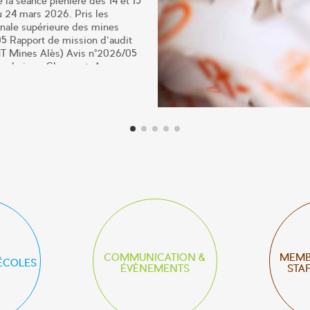
e la séance plénière des 14 et 15
u 24 mars 2026. Pris les
ionale supérieure des mines
5 Rapport de mission d’audit
MT Mines Alès) Avis n°2026/05
olytechnique Clermont-Auvergne
rt de mission d’audit Télécom
rt de mission d’audit Ecole
e (IMT Mines Saint Etienne)
écom Saint-Étienne de
enne) Complément de décision
COMMUNICATION &
MEMBR
ÉCOLES
ÉVÈNEMENTS
STA