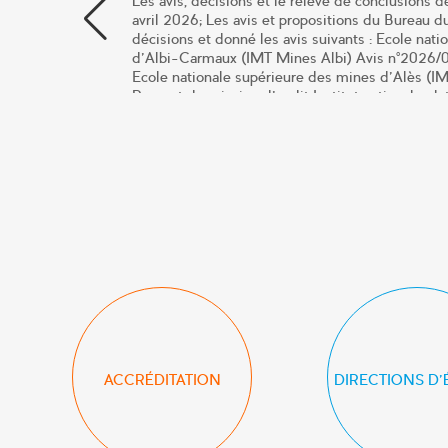
Les avis, décisions et le relevé de conclusions d
avril 2026; Les avis et propositions du Bureau d
décisions et donné les avis suivants : Ecole nat
d’Albi-Carmaux (IMT Mines Albi) Avis n°2026/0
Ecole nationale supérieure des mines d’Alès (I
Rapport de mission d’audit Institut national p
(Clermont Auvergne INP) Avis n°2026/05 Rappo
Nancy (TELECOM NANCY) Avis n°2026/05 Rappo
nationale supérieure des mines de Saint-Etienn
Avis n°2026/05 Rapport de mission d’audit Tél
l’université Jean Monnet (IMT Mines Saint Eti
n°2025/10
[...]
ACCRÉDITATION
DIRECTIONS D’