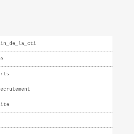
ein_de_la_cti
le
erts
recrutement
lite