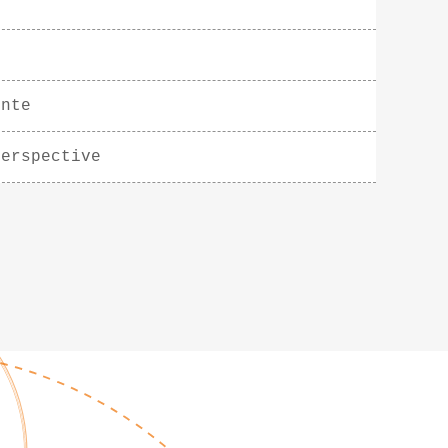
ente
perspective