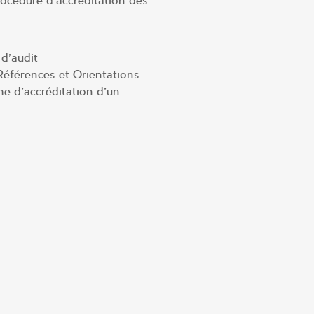
procédure d’accréditation des
 d’audit
 Références et Orientations
he d’accréditation d’un