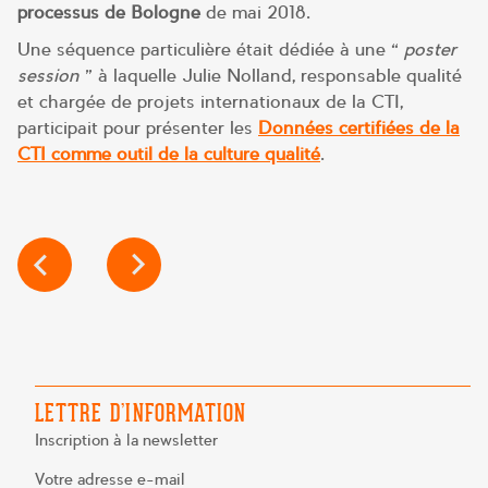
processus de Bologne
de mai 2018.
Une séquence particulière était dédiée à une «
poster
session
» à laquelle Julie Nolland, responsable qualité
et chargée de projets internationaux de la CTI,
participait pour présenter les
Données certifiées de la
CTI comme outil de la culture qualité
.
NAVIGATION
DE
L’ARTICLE
LETTRE D’INFORMATION
Inscription à la newsletter
Votre adresse e-mail