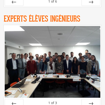
1
of
6
PREV
NEXT
EXPERTS ÉLÈVES INGÉNIEURS
1
of
3