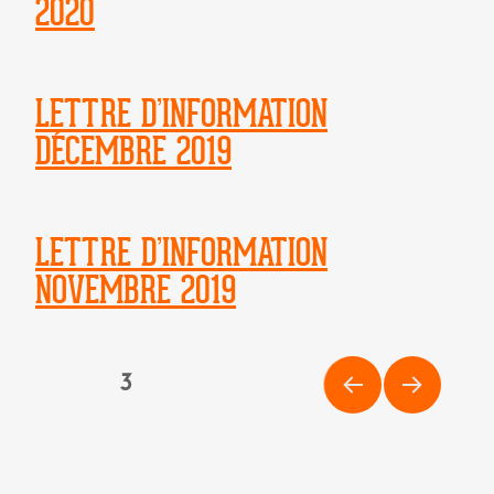
2020
LETTRE D’INFORMATION
DÉCEMBRE 2019
LETTRE D’INFORMATION
NOVEMBRE 2019
PAGINATION
PAGE
3
DES
PAG
PAG
PUBLICATIONS
E
E
PRÉ
SUIV
CÉD
ANT