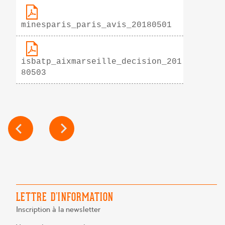
minesparis_paris_avis_20180501
isbatp_aixmarseille_decision_201
80503
NAVIGATION
DE
L’ARTICLE
LETTRE D’INFORMATION
Inscription à la newsletter