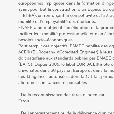
européennes impliquées dans la formation d’ingé
ayant pour but la construction d’un Espace Eur
– EHEA), en renforçant la compétitivité et l’attra
mobilité et l’employabilité des étudiants.
ENAEE a pour objectif l’amélioration et la promo
faciliter leur mobilité professionnelle et d’améli
besoins socio-économiques.
Pour remplir ces objectifs, ENAEE habilite des ag
ACE® (EURopean- ACcredited Engineer) à leurs pr
doit satisfaire aux standards publiés par ENA
(EAFS). Depuis 2006, le label EUR-ACE® a été dél
universités dans 30 pays en Europe et dans le m
Les 13 agences autorisées, dont la CTI fait part
afin que les instances responsables
De la reconnaissance des titres d’ingénieur
Et/ou
De l’enregistrement ou de la délivrance d’un per