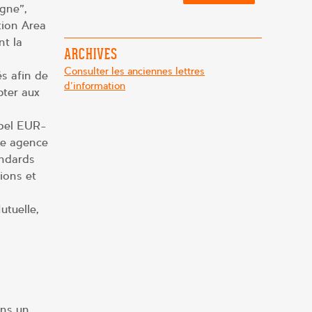
gne”,
tion Area
nt la
ARCHIVES
Consulter les anciennes lettres
s afin de
d'information
pter aux
abel EUR-
ne agence
andards
ions et
utuelle,
ans un