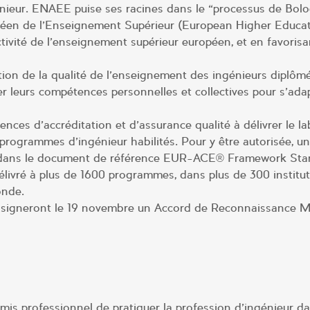
nieur. ENAEE puise ses racines dans le “processus de Bolo
opéen de l’Enseignement Supérieur (European Higher Educa
ctivité de l’enseignement supérieur européen, et en favorisa
tion de la qualité de l’enseignement des ingénieurs diplômé
orer leurs compétences personnelles et collectives pour s’ada
ences d’accréditation et d’assurance qualité à délivrer le l
ogrammes d’ingénieur habilités. Pour y être autorisée, u
EE dans le document de référence EUR-ACE® Framework St
ivré à plus de 1600 programmes, dans plus de 300 institut
onde.
ie, signeront le 19 novembre un Accord de Reconnaissance M
mis professionnel de pratiquer la profession d’ingénieur d