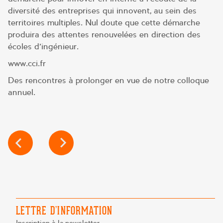
diversité des entreprises qui innovent, au sein des
territoires multiples. Nul doute que cette démarche
produira des attentes renouvelées en direction des
écoles d’ingénieur.
www.cci.fr
Des rencontres à prolonger en vue de notre colloque
annuel.
NAVIGATION
DE
L’ARTICLE
LETTRE D’INFORMATION
Inscription à la newsletter