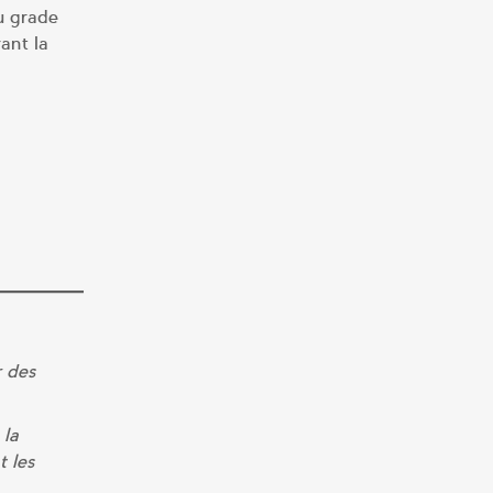
u grade
ant la
r des
 la
t les