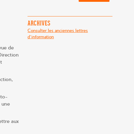
ARCHIVES
Consulter les anciennes lettres
d'information
vue de
Direction
t
ction,
uto-
r une
ettre aux