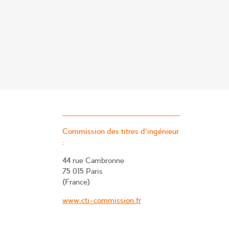
Commission des titres d’ingénieur
:
44 rue Cambronne
75 015 Paris
(France)
www.cti-commission.fr