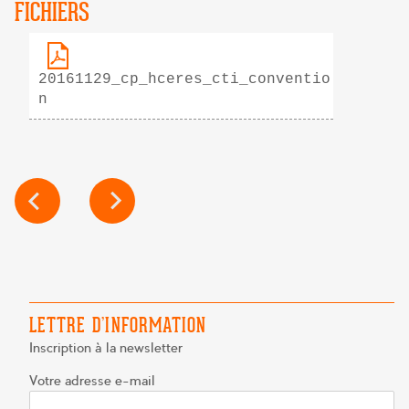
FICHIERS
20161129_cp_hceres_cti_conventio
n
NAVIGATION
DE
L’ARTICLE
LETTRE D’INFORMATION
Inscription à la newsletter
Votre adresse e-mail