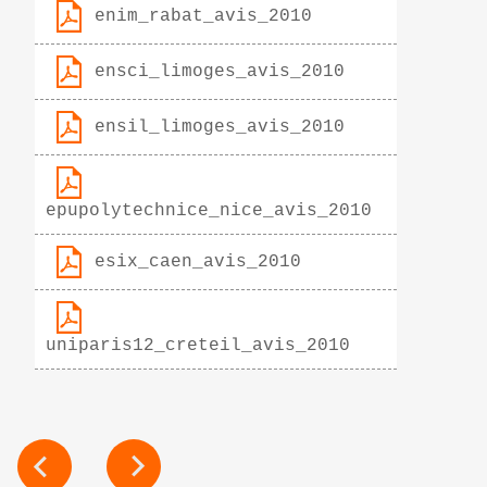
enim_rabat_avis_2010
ensci_limoges_avis_2010
ensil_limoges_avis_2010
epupolytechnice_nice_avis_2010
esix_caen_avis_2010
uniparis12_creteil_avis_2010
NAVIGATION