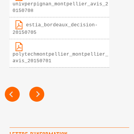
univperpignan_montpellier_avis_2
0150708
estia_bordeaux_decision-
20150705
polytechmontpellier_montpellier_
avis_20150701
NAVIGATION
DE
L’ARTICLE