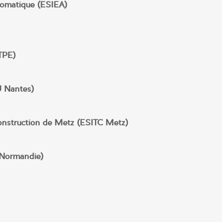
utomatique (ESIEA)
NTPE)
U Nantes)
 construction de Metz (ESITC Metz)
X Normandie)