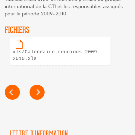
international de la CTI et les responsables assignés
pour la période 2009-2010.
FICHIERS
xls/Calendaire_reunions_2009-
2010.xls
NAVIGATION
DE
L’ARTICLE
LETTRE D’INFORMATION