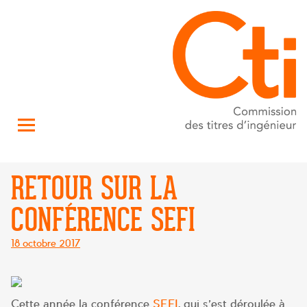
RETOUR SUR LA
CONFÉRENCE SEFI
Posté
18 octobre 2017
le
Cette année la conférence
SEFI
, qui s’est déroulée à