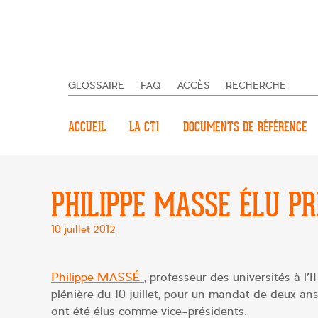
GLOSSAIRE
FAQ
ACCÈS
RECHERCHE
ACCUEIL
LA CTI
DOCUMENTS DE RÉFÉRENCE
PHILIPPE MASSE ÉLU PR
Posté
10 juillet 2012
le
Philippe MASSÉ
, professeur des universités à l’
plénière du 10 juillet, pour un mandat de deux an
ont été élus comme vice-présidents.