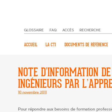
GLOSSAIRE
FAQ
ACCÈS
RECHERCHE
ACCUEIL
LA CTI
DOCUMENTS DE RÉFÉRENCE
NOTE D’INFORMATION DE
INGÉNIEURS PAR L’APPR
Posté
10 novembre 2011
le
Pour répondre aux besoins de formation professio