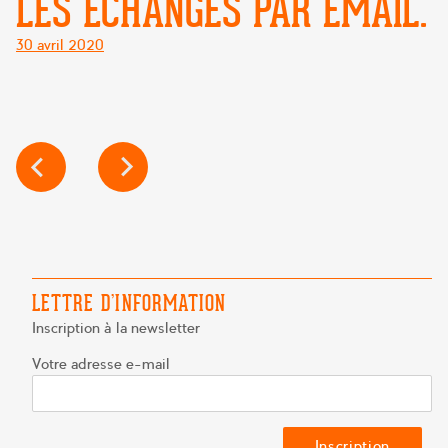
LES ÉCHANGES PAR EMAIL.
Posté
30 avril 2020
le
NAVIGATION
DE
L’ARTICLE
LETTRE D’INFORMATION
Inscription à la newsletter
Votre adresse e-mail