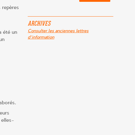
s repères
ARCHIVES
Consulter les anciennes lettres
a été un
d'information
un
aborés.
eurs
 elles-