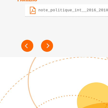
note_politique_int__2016_201
NAVIGATION
DE
L’ARTICLE