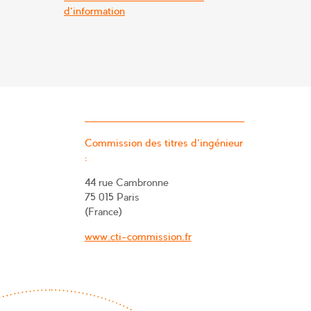
d'information
Commission des titres d’ingénieur
:
44 rue Cambronne
75 015 Paris
(France)
www.cti-commission.fr