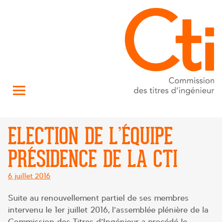
ELECTION DE L’ÉQUIPE
PRÉSIDENCE DE LA CTI
Posté
6 juillet 2016
le
Suite au renouvellement partiel de ses membres
intervenu le 1er juillet 2016, l’assemblée plénière de la
Commission des Titres d’Ingénieur a procédé le