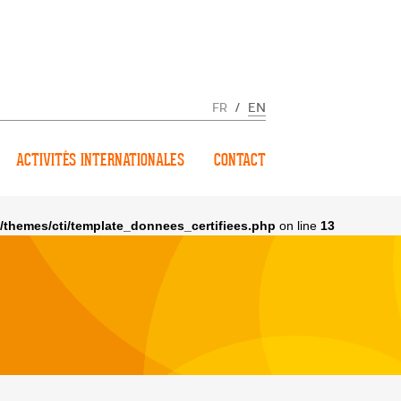
FR
/
EN
ACTIVITÉS INTERNATIONALES
CONTACT
/themes/cti/template_donnees_certifiees.php
on line
13