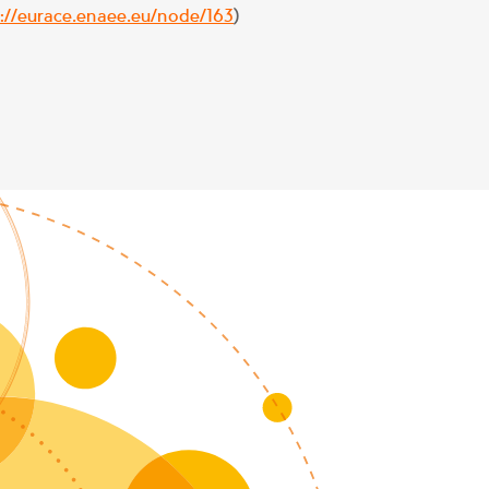
p://eurace.enaee.eu/node/163
)