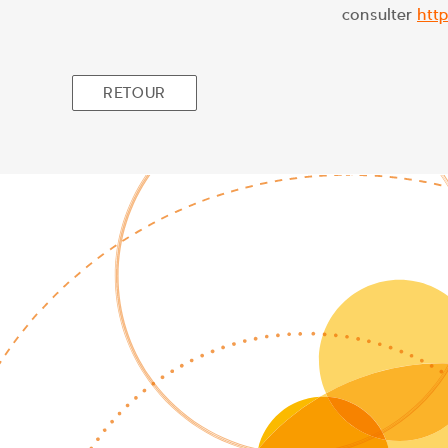
consulter
htt
RETOUR