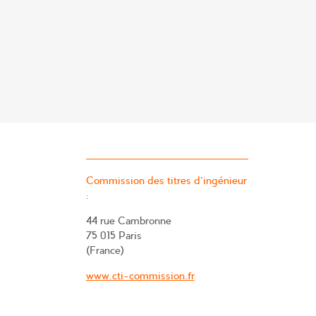
Commission des titres d’ingénieur
:
44 rue Cambronne
75 015 Paris
(France)
www.cti-commission.fr