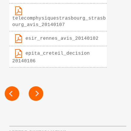
telecomphysiquestrasbourg_strasb
ourg_avis_20140107
esir_rennes_avis_20140102
epita_creteil_decision
20140106
POST
NAVIGATION