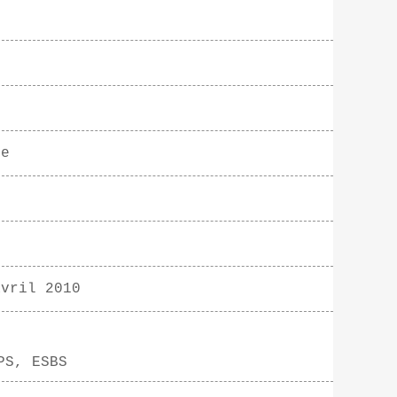
ie
avril 2010
g
PS, ESBS