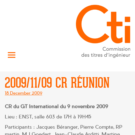
2009/11/09 CR RÉUNION
Posted
18 December 2009
on
CR du GT International du 9 novembre 2009
Lieu : ENST, salle 603 de 17H à 19H45
Participants : Jacques Béranger, Pierre Compte, RP
martin, MJ Goedert, Jean-Claude Arditti, Martine